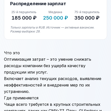
Распределение зарплат
25-й перцентиль
Медиана
75-й перцентиль
185 000 ₽
250 000 ₽
350 000 ₽
Только зарплаты в RUB. Источник — активные вакансии.
Размер выборки: 29.
Что это
Оптимизация затрат – это умение снижать
расходы компании без ущерба качеству
продукции или услуг.
Включает анализ текущих расходов, выявление
неэффективностей и внедрение мер по их
устранению.
Где применяется
Чаще всего требуется в крупных строительных
компаниях, таких как СМУ-77, Плац, Gl factory и