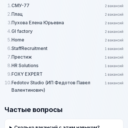
1.
СМУ-77
2 вакансий
2.
Плац
2 вакансий
3.
Пухова Елена Юрьевна
2 вакансий
4.
Gl factory
2 вакансий
5.
Home
2 вакансий
6.
StaffRecruitment
1 вакансий
7.
Престиж
1 вакансий
8.
HR Solutions
1 вакансий
9.
FOXY EXPERT
1 вакансий
10.
Fedotov Studio (ИП Федотов Павел
1 вакансий
Валентинович)
Частые вопросы
Сколько вакансий с этим навыком?