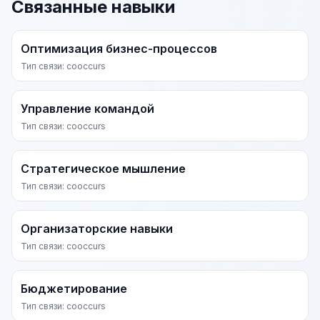
Связанные навыки
Оптимизация бизнес-процессов
Тип связи: cooccurs
Управление командой
Тип связи: cooccurs
Стратегическое мышление
Тип связи: cooccurs
Организаторские навыки
Тип связи: cooccurs
Бюджетирование
Тип связи: cooccurs