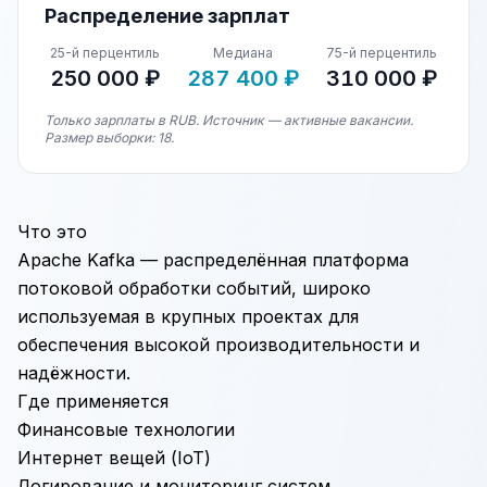
Распределение зарплат
25-й перцентиль
Медиана
75-й перцентиль
250 000 ₽
287 400 ₽
310 000 ₽
Только зарплаты в RUB. Источник — активные вакансии.
Размер выборки: 18.
Что это
Apache
Kafka
— распределённая платформа
потоковой обработки событий, широко
используемая в крупных проектах для
обеспечения высокой производительности и
надёжности.
Где применяется
Финансовые технологии
Интернет вещей (IoT)
Логирование и мониторинг систем