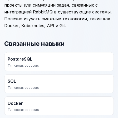
проекты или симуляции задач, связанных с
интеграцией RabbitMQ в существующие системы.
Полезно изучать смежные технологии, такие как
Docker,
Kubernetes
,
API
и
Git
.
Связанные навыки
PostgreSQL
Тип связи: cooccurs
SQL
Тип связи: cooccurs
Docker
Тип связи: cooccurs