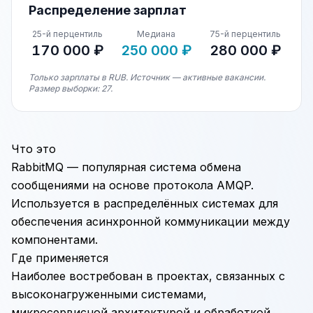
Распределение зарплат
25-й перцентиль
Медиана
75-й перцентиль
170 000 ₽
250 000 ₽
280 000 ₽
Только зарплаты в RUB. Источник — активные вакансии.
Размер выборки: 27.
Что это
RabbitMQ — популярная система обмена
сообщениями на основе протокола AMQP.
Используется в распределённых системах для
обеспечения асинхронной коммуникации между
компонентами.
Где применяется
Наиболее востребован в проектах, связанных с
высоконагруженными системами,
микросервисной архитектурой и обработкой