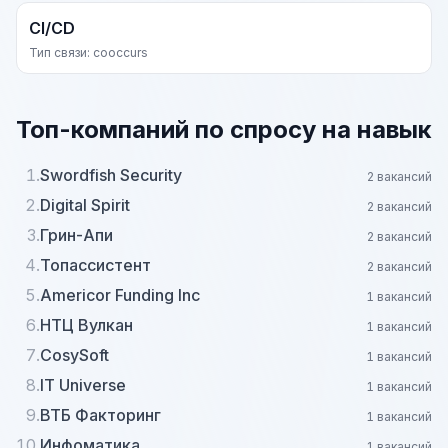
CI/CD
Тип связи: cooccurs
Топ-компаний по спросу на навык
1.
Swordfish Security
2 вакансий
2.
Digital Spirit
2 вакансий
3.
Грин-Апи
2 вакансий
4.
Топассистент
2 вакансий
5.
Americor Funding Inc
1 вакансий
6.
НТЦ Вулкан
1 вакансий
7.
CosySoft
1 вакансий
8.
IT Universe
1 вакансий
9.
ВТБ Факторинг
1 вакансий
10.
Инфоматика
1 вакансий