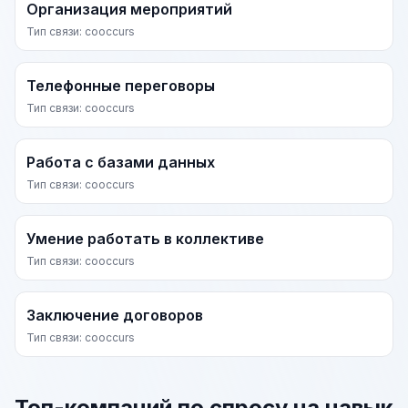
Организация мероприятий
Тип связи: cooccurs
Телефонные переговоры
Тип связи: cooccurs
Работа с базами данных
Тип связи: cooccurs
Умение работать в коллективе
Тип связи: cooccurs
Заключение договоров
Тип связи: cooccurs
Топ-компаний по спросу на навык