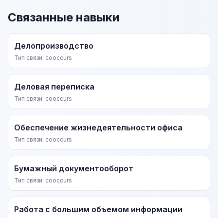
Связанные навыки
Делопроизводство
Тип связи: cooccurs
Деловая переписка
Тип связи: cooccurs
Обеспечение жизнедеятельности офиса
Тип связи: cooccurs
Бумажный документооборот
Тип связи: cooccurs
Работа с большим объемом информации