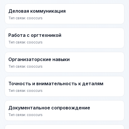
Деловая коммуникация
Тип связи: cooccurs
Работа с оргтехникой
Тип связи: cooccurs
Организаторские навыки
Тип связи: cooccurs
Точность и внимательность к деталям
Тип связи: cooccurs
Документальное сопровождение
Тип связи: cooccurs