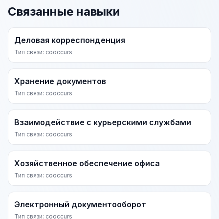
Связанные навыки
Деловая корреспонденция
Тип связи: cooccurs
Хранение документов
Тип связи: cooccurs
Взаимодействие с курьерскими службами
Тип связи: cooccurs
Хозяйственное обеспечение офиса
Тип связи: cooccurs
Электронный документооборот
Тип связи: cooccurs