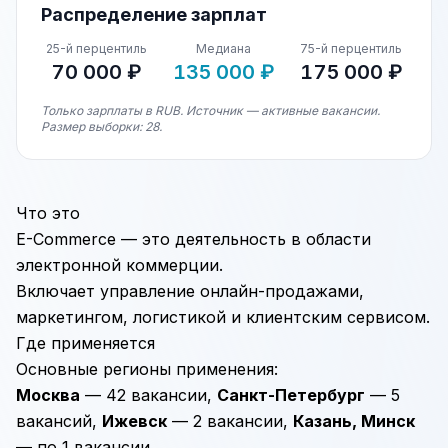
Распределение зарплат
25-й перцентиль
Медиана
75-й перцентиль
70 000 ₽
135 000 ₽
175 000 ₽
Только зарплаты в RUB. Источник — активные вакансии.
Размер выборки: 28.
Что это
E-Commerce — это деятельность в области
электронной коммерции.
Включает управление онлайн-продажами,
маркетингом, логистикой и клиентским сервисом.
Где применяется
Основные регионы применения:
Москва
— 42 вакансии,
Санкт-Петербург
— 5
вакансий,
Ижевск
— 2 вакансии,
Казань, Минск
— по 1 вакансии.