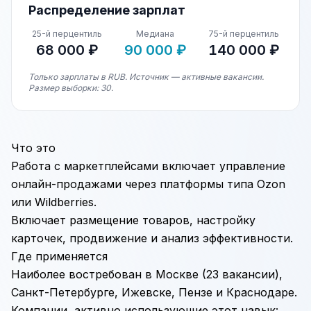
Распределение зарплат
25-й перцентиль
Медиана
75-й перцентиль
68 000 ₽
90 000 ₽
140 000 ₽
Только зарплаты в RUB. Источник — активные вакансии.
Размер выборки: 30.
Что это
Работа с маркетплейсами включает управление
онлайн-продажами через платформы типа Ozon
или
Wildberries
.
Включает размещение товаров, настройку
карточек, продвижение и анализ эффективности.
Где применяется
Наиболее востребован в Москве (23 вакансии),
Санкт-Петербурге, Ижевске, Пензе и Краснодаре.
Компании, активно использующие этот навык: