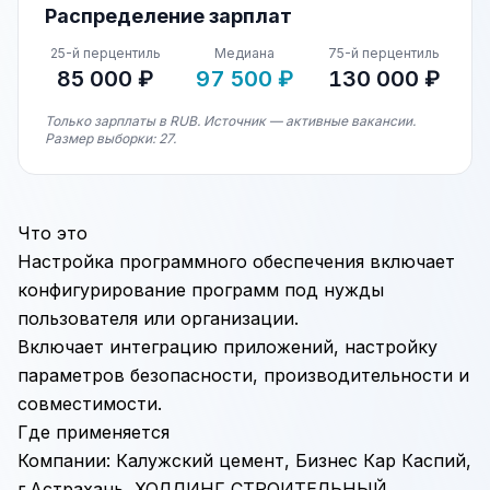
Распределение зарплат
25-й перцентиль
Медиана
75-й перцентиль
85 000 ₽
97 500 ₽
130 000 ₽
Только зарплаты в RUB. Источник — активные вакансии.
Размер выборки: 27.
Что это
Настройка программного обеспечения включает
конфигурирование программ под нужды
пользователя или организации.
Включает интеграцию приложений, настройку
параметров безопасности, производительности и
совместимости.
Где применяется
Компании: Калужский цемент, Бизнес Кар Каспий,
г.Астрахань, ХОЛДИНГ СТРОИТЕЛЬНЫЙ