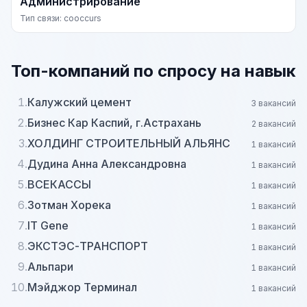
Администрирование
Тип связи: cooccurs
Топ-компаний по спросу на навык
1.
Калужский цемент
3 вакансий
2.
Бизнес Кар Каспий, г.Астрахань
2 вакансий
3.
ХОЛДИНГ СТРОИТЕЛЬНЫЙ АЛЬЯНС
1 вакансий
4.
Дудина Анна Александровна
1 вакансий
5.
ВСЕКАССЫ
1 вакансий
6.
Зотман Хорека
1 вакансий
7.
IT Gene
1 вакансий
8.
ЭКСТЭС-ТРАНСПОРТ
1 вакансий
9.
Альпари
1 вакансий
10.
Мэйджор Терминал
1 вакансий