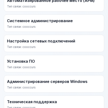
Автоматизированное рабочее место (АРМ)
Тип связи: cooccurs
Системное администрирование
Тип связи: cooccurs
Настройка сетевых подключений
Тип связи: cooccurs
Установка ПО
Тип связи: cooccurs
Администрирование серверов Windows
Тип связи: cooccurs
Техническая поддержка
Тип связи: cooccurs