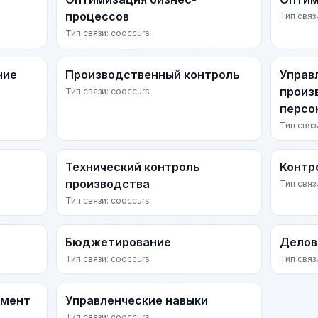
процессов
Тип связ
Тип связи: cooccurs
ние
Производственный контроль
Управ
произ
Тип связи: cooccurs
персо
Тип связ
Технический контроль
Контр
производства
Тип связ
Тип связи: cooccurs
Бюджетирование
Делов
Тип связи: cooccurs
Тип связ
жмент
Управленческие навыки
Тип связи: cooccurs