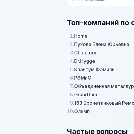
Топ-компаний по 
1.
Home
2.
Пухова Елена Юрьевна
3.
Gl factory
4.
Dr.Hygge
5.
Квантум Фэмили
6.
РЭМиС
7.
Объединенная металлур
8.
Grand Line
9.
163 Бронетанковый Рем
10.
Олимп
Частые вопросы