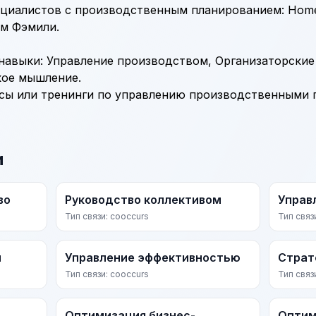
циалистов с производственным планированием: Home
тум Фэмили.
 навыки:
Управление производством
,
Организаторские
кое мышление
.
сы или тренинги по управлению производственными 
и
во
Руководство коллективом
Управ
Тип связи: cooccurs
Тип связ
и
Управление эффективностью
Страт
Тип связи: cooccurs
Тип связ
Оптимизация бизнес-
Оптим