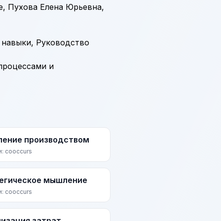
, Пухова Елена Юрьевна,
 навыки
,
Руководство
процессами и
ление производством
и: cooccurs
егическое мышление
и: cooccurs
изация затрат