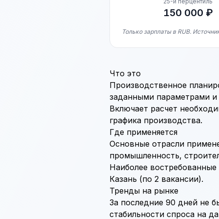
25-й перцентиль
150 000 ₽
Только зарплаты в RUB. Источни
Что это
Производственное планиро
заданными параметрами и 
Включает расчет необходи
графика производства.
Где применяется
Основные отрасли примене
промышленность, строител
Наиболее востребованные р
Казань (по 2 вакансии).
Тренды на рынке
За последние 90 дней не б
стабильности спроса на д