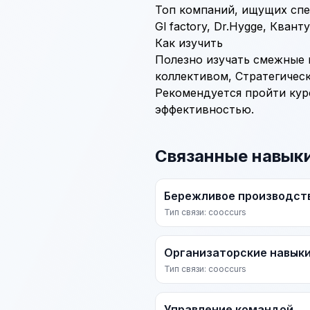
Топ компаний, ищущих спе
Gl factory, Dr.Hygge, Кван
Как изучить
Полезно изучать смежные
коллективом
,
Стратегичес
Рекомендуется пройти кур
эффективностью.
Связанные навык
Бережливое производст
Тип связи: cooccurs
Организаторские навык
Тип связи: cooccurs
Управление командой