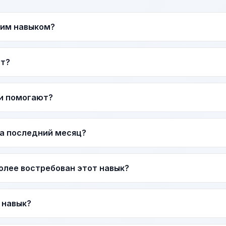
тим навыком?
ат?
и помогают?
за последний месяц?
более востребован этот навык?
 навык?