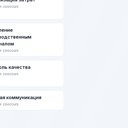
и: cooccurs
ление
водственным
налом
и: cooccurs
оль качества
и: cooccurs
ая коммуникация
и: cooccurs