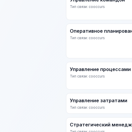
Тип связи: cooccurs
Оперативное планирова
Тип связи: cooccurs
Управление процессами
Тип связи: cooccurs
Управление затратами
Тип связи: cooccurs
Стратегический менед
Тип связи: cooccurs