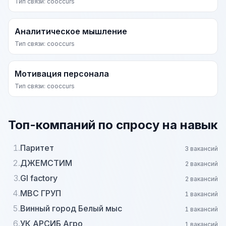
Тип связи: cooccurs
Аналитическое мышление
Тип связи: cooccurs
Мотивация персонала
Тип связи: cooccurs
Топ-компаний по спросу на навык
1.
Паритет
3 вакансий
2.
ДЖЕМСТИМ
2 вакансий
3.
Gl factory
2 вакансий
4.
МВС ГРУП
1 вакансий
5.
Винный город Белый мыс
1 вакансий
6.
УК АРСИБ Агро
1 вакансий