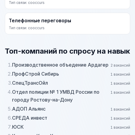
Тип связи: cooccurs
Телефонные переговоры
Тип связи: cooccurs
Топ-компаний по спросу на навык
1.
Производственное объедение Ардагер
2 вакансий
2.
ПрофСтрой Сибирь
1 вакансий
3.
СпецТрансОйл
1 вакансий
4.
Отдел полиции № 1 УМВД России по
1 вакансий
городу Ростову-на-Дону
5.
АДОП Альянс
1 вакансий
6.
СРЕДА инвест
1 вакансий
7.
ЮСК
1 вакансий